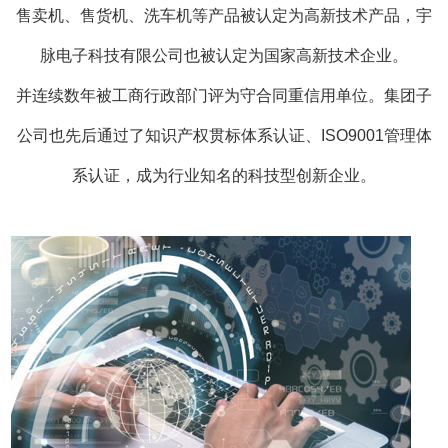
维修检测设备系列控制系统、终端信息采
售卖机、售货机、洗车机等产品被认定为高新技术产品，宇
系统、熨烫机定位控制系统、自动波箱清
脉电子科技有限公司也被认定为国家高新技术企业。
并连续数年被工商行政部门评为守合同重信用单位。集团子
统。
自助语音导游模块。
电影座椅
GPS
4D
公司也先后通过了知识产权贯标体系认证、ISO9001管理体
生产线润滑系统。钣金攻丝模块。升降桌
系认证，成为行业知名的科技型创新企业。
凭借扎实的技术基础，在行业里积
………
碑及美誉度。