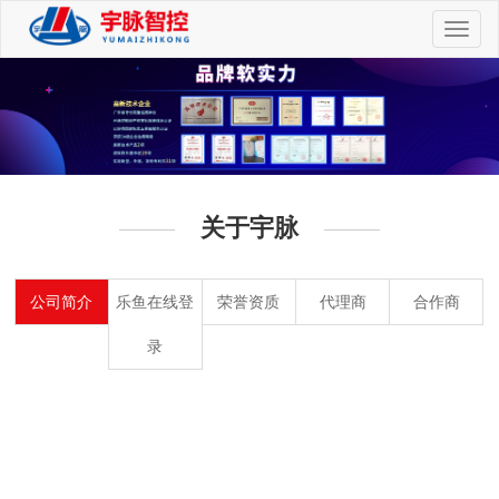
切
换
导
航
关于宇脉
公司简介
乐鱼在线登
荣誉资质
代理商
合作商
录