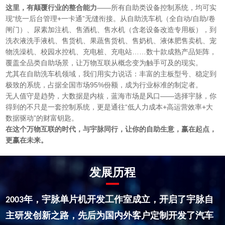
这里，有颠覆行业的整合能力
——所有自助类设备控制系统，均可实
现“统一后台管理
+
一卡通”无缝衔接。从自助洗车机（全自动
/
自助
/
卷
闸门）、尿素加注机、售酒机、售水机（含老设备改造专用板），到
洗衣液洗手液机、售货机、果蔬售货机、售奶机、液体肥售卖机
、宠
物洗澡机、校园水控机、充电桩、充电站……数十款成熟产品矩阵，
覆盖全品类自助场景，让万物互联从概念变为触手可及的现实。
尤其在自助洗车机领域，我们用实力说话：丰富的主板型号、稳定到
极致的系统，占据全国市场
95%
份额，成为行业标准的制定者。
无人值守是趋势，大数据是内核，蓝海市场是风口
——选择宇脉，你
得到的不只是一套控制系统，更是通往“低人力成本
+
高运营效率
+
大
数据驱动”的财富钥匙。
在这个万物互联的时代，与宇脉同行，让你的自助生意，赢在起点，
更赢在未来。