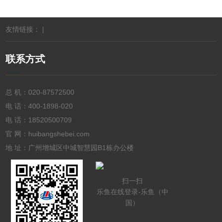
友情链接： |
联系方式
总 机：
020-87572500
电 话：
400-1898-020
电 话：
18520500709
官 网：huibangshebei.com
地 址：广州增城区中城智慧园B1栋办公楼
扫一扫
乐鱼在线登录-乐鱼（中
国）