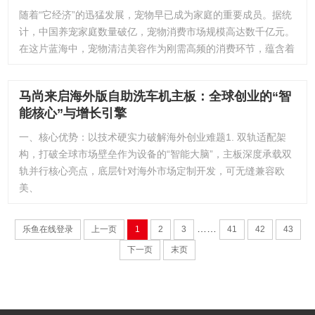
随着“它经济”的迅猛发展，宠物早已成为家庭的重要成员。据统
计，中国养宠家庭数量破亿，宠物消费市场规模高达数千亿元。
在这片蓝海中，宠物清洁美容作为刚需高频的消费环节，蕴含着
马尚来启海外版自助洗车机主板：全球创业的“智
能核心”与增长引擎
一、核心优势：以技术硬实力破解海外创业难题1. 双轨适配架
构，打破全球市场壁垒作为设备的“智能大脑”，主板深度承载双
轨并行核心亮点，底层针对海外市场定制开发，可无缝兼容欧
美、
……
乐鱼在线登录
上一页
1
2
3
41
42
43
下一页
末页