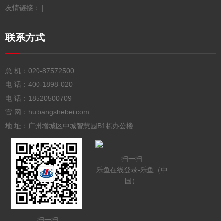
友情链接： |
联系方式
总 机：
020-87572500
电 话：
400-1898-020
电 话：
18520500709
官 网：huibangshebei.com
地 址：广州增城区中城智慧园B1栋办公楼
扫一扫
乐鱼在线登录-乐鱼（中
国）
扫一扫