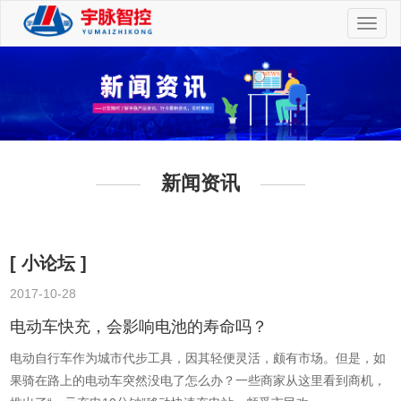
切
换
导
航
新闻资讯
[ 小论坛 ]
2017-10-28
2
电动车快充，会影响电池的寿命吗？
电动自行车作为城市代步工具，因其轻便灵活，颇有市场。但是，如
果骑在路上的电动车突然没电了怎么办？一些商家从这里看到商机，