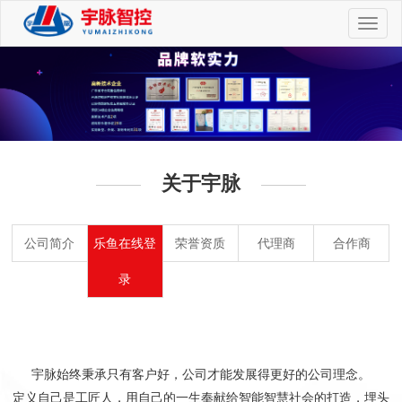
切
换
导
航
关于宇脉
公司简介
乐鱼在线登
荣誉资质
代理商
合作商
录
宇脉始终秉承只有客户好，公司才能发展得更好的公司理念。
定义自己是工匠人，用自己的一生奉献给智能智慧社会的打造，埋头