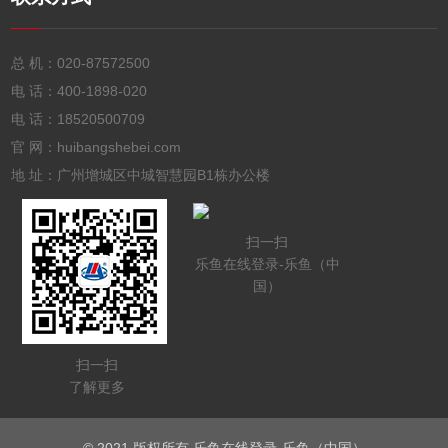
总 机：
020-87572500
电 话：
400-1898-020
电 话：
18520500709
官 网：huibangshebei.com
地 址：广州增城区中城智慧园B1栋办公楼
扫一扫
乐鱼在线登录-乐鱼（中
国）
扫一扫
了解更多
© 2021 版权所有 乐鱼在线登录-乐鱼（中国）