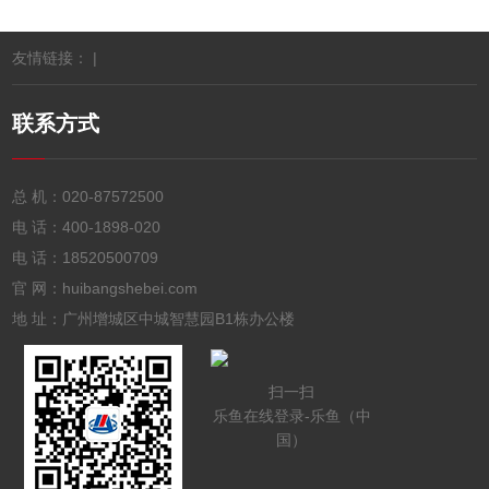
友情链接： |
联系方式
总 机：
020-87572500
电 话：
400-1898-020
电 话：
18520500709
官 网：huibangshebei.com
地 址：广州增城区中城智慧园B1栋办公楼
扫一扫
乐鱼在线登录-乐鱼（中
国）