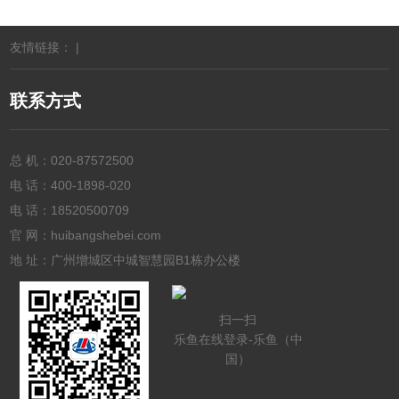
友情链接： |
联系方式
总 机：
020-87572500
电 话：
400-1898-020
电 话：
18520500709
官 网：huibangshebei.com
地 址：广州增城区中城智慧园B1栋办公楼
扫一扫
乐鱼在线登录-乐鱼（中
国）