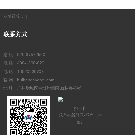
友情链接： |
联系方式
总 机：
020-87572500
电 话：
400-1898-020
电 话：
18520500709
官 网：huibangshebei.com
地 址：广州增城区中城智慧园B1栋办公楼
扫一扫
乐鱼在线登录-乐鱼（中
国）