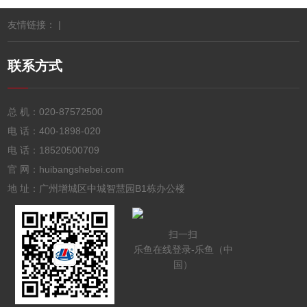
友情链接： |
联系方式
总 机：
020-87572500
电 话：
400-1898-020
电 话：
18520500709
官 网：huibangshebei.com
地 址：广州增城区中城智慧园B1栋办公楼
扫一扫
乐鱼在线登录-乐鱼（中
国）