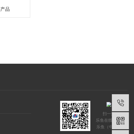
助产品
扫一扫
乐鱼在线登录-
乐鱼（中国）