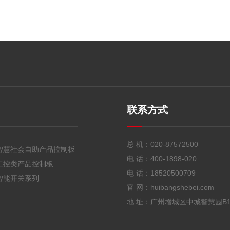
联系方式
总 机：
020-87572500
智慧社会自助产品控制板
电 话：
400-1898-020
工控类产品控制板
电 话：
18520500709
智能开关系列
官 网：huibangshebei.com
地 址：广州增城区中城智慧园B