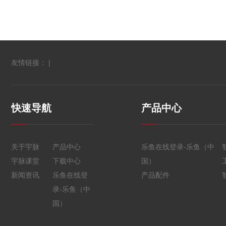
友情链接： |
快速导航
产品中心
关于宇脉
产品中心
乐鱼在线登录-乐鱼（中
宇脉课堂
下载中心
国）
新闻资讯
乐鱼在线登
产品配件
录-乐鱼（中
国）