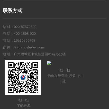
联系方式
总 机：
020-87572500
电 话：
400-1898-020
电 话：
18520500709
官 网：huibangshebei.com
地 址：广州增城区中城智慧园B1栋办公楼
扫一扫
乐鱼在线登录-乐鱼（中
国）
扫一扫
了解更多