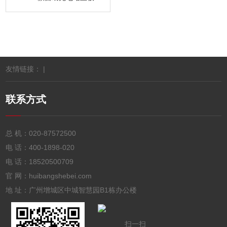
友情链接： |
联系方式
总 机：
020-87572500
电 话：
400-1898-020
电 话：
18520500709
官 网：huibangshebei.com
地 址：广州增城区中城智慧园B1栋办公楼
扫一扫