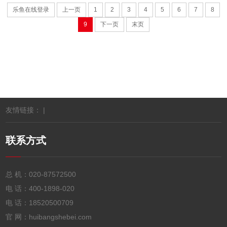
乐鱼在线登录
上一页
1
2
3
4
5
6
7
8
9
下一页
末页
友情链接： |
联系方式
总 机：
020-87572500
电 话：
400-1898-020
电 话：
18520500709
官 网：huibangshebei.com